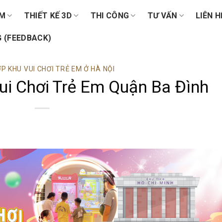
ẨM
THIẾT KẾ 3D
THI CÔNG
TƯ VẤN
LIÊN H
 (FEEDBACK)
P KHU VUI CHƠI TRẺ EM Ở HÀ NỘI
ui Chơi Trẻ Em Quận Ba Đình