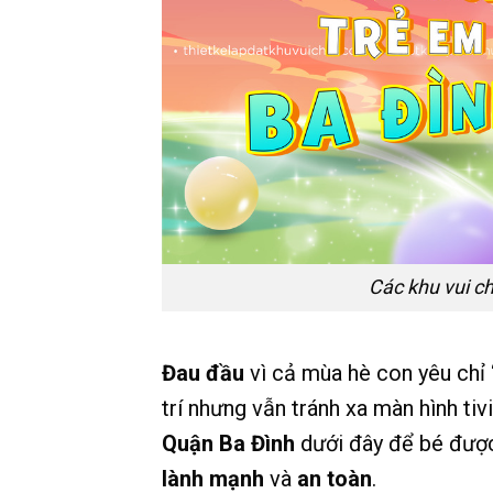
Các khu vui c
Đau đầu
vì cả mùa hè con yêu chỉ 
trí nhưng vẫn tránh xa màn hình ti
Quận Ba Đình
dưới đây để bé được 
lành mạnh
và
an toàn
.