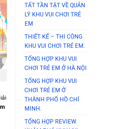
TẤT TẦN TẬT VỀ QUẢN
LÝ KHU VUI CHƠI TRẺ
EM
THIẾT KẾ – THI CÔNG
KHU VUI CHƠI TRẺ EM.
TỔNG HỢP KHU VUI
CHƠI TRẺ EM Ở HÀ NỘI
TỔNG HỢP KHU VUI
CHƠI TRẺ EM Ở
iải
THÀNH PHỐ HỒ CHÍ
em
MINH.
TỔNG HỢP REVIEW