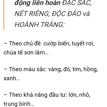
động liên hoàn
ĐẶC SẮC,
NÉT RIÊNG, ĐỘC ĐÁO và
HOÀNH TRÁNG:
– Theo chủ đề: cướp biển, tuyết rơi,
chúa tể sơn lâm…
– Theo màu sắc: vàng, đỏ, tím, hồng,
xanh…
– Theo khả năng đầu tư: lớn, nhỏ,
trung bình…