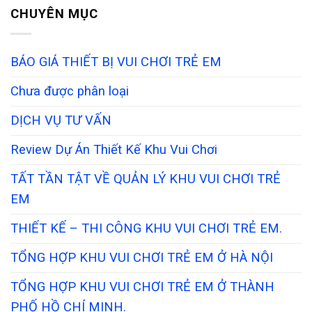
CHUYÊN MỤC
BÁO GIÁ THIẾT BỊ VUI CHƠI TRẺ EM
Chưa được phân loại
DỊCH VỤ TƯ VẤN
Review Dự Án Thiết Kế Khu Vui Chơi
TẤT TẦN TẬT VỀ QUẢN LÝ KHU VUI CHƠI TRẺ
EM
THIẾT KẾ – THI CÔNG KHU VUI CHƠI TRẺ EM.
TỔNG HỢP KHU VUI CHƠI TRẺ EM Ở HÀ NỘI
TỔNG HỢP KHU VUI CHƠI TRẺ EM Ở THÀNH
PHỐ HỒ CHÍ MINH.