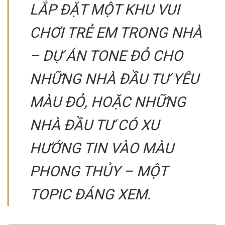
LẮP ĐẶT MỘT KHU VUI
CHƠI TRẺ EM TRONG NHÀ
– DỰ ÁN TONE ĐỎ CHO
NHỮNG NHÀ ĐẦU TƯ YÊU
MÀU ĐỎ, HOẶC NHỮNG
NHÀ ĐẦU TƯ CÓ XU
HƯỚNG TIN VÀO MÀU
PHONG THỦY – MỘT
TOPIC ĐÁNG XEM.