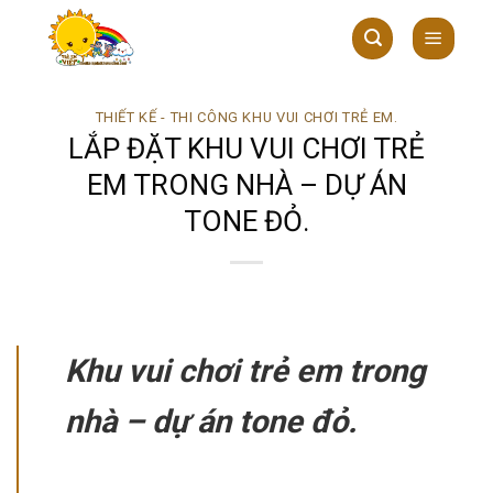
Skip
to
content
THIẾT KẾ - THI CÔNG KHU VUI CHƠI TRẺ EM.
LẮP ĐẶT KHU VUI CHƠI TRẺ
EM TRONG NHÀ – DỰ ÁN
TONE ĐỎ.
Khu vui chơi trẻ em trong
nhà – dự án tone đỏ.