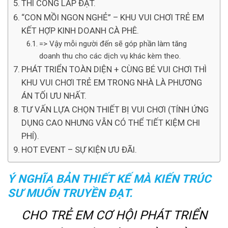
THI CÔNG LẮP ĐẶT.
“CON MỒI NGON NGHẺ” – KHU VUI CHƠI TRẺ EM
KẾT HỢP KINH DOANH CÀ PHÊ.
=> Vậy mỗi người đến sẽ góp phần làm tăng
doanh thu cho các dịch vụ khác kèm theo.
PHÁT TRIỂN TOÀN DIỆN + CÙNG BÉ VUI CHƠI THÌ
KHU VUI CHƠI TRẺ EM TRONG NHÀ LÀ PHƯƠNG
ÁN TỐI ƯU NHẤT.
TƯ VẤN LỰA CHỌN THIẾT BỊ VUI CHƠI (TÍNH ỨNG
DỤNG CAO NHƯNG VẪN CÓ THỂ TIẾT KIỆM CHI
PHÍ).
HOT EVENT – SỰ KIỆN ƯU ĐÃI.
Ý NGHĨA BẢN THIẾT KẾ MÀ KIẾN TRÚC
SƯ MUỐN TRUYỀN ĐẠT.
CHO TRẺ EM CƠ HỘI PHÁT TRIỂN