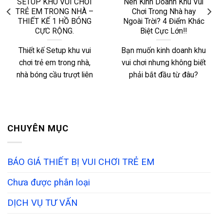
SETUP KHU VUI CHƠI
Nên Kinh Doanh Khu Vui
TRẺ EM TRONG NHÀ –
Chơi Trong Nhà hay
THIẾT KẾ 1 HỒ BÓNG
Ngoài Trời? 4 Điểm Khác
CỰC RỘNG.
Biệt Cực Lớn!!
Thiết kế Setup khu vui
Bạn muốn kinh doanh khu
chơi trẻ em trong nhà,
vui chơi nhưng không biết
nhà bóng cầu trượt liên
phải bắt đầu từ đâu?
CHUYÊN MỤC
BÁO GIÁ THIẾT BỊ VUI CHƠI TRẺ EM
Chưa được phân loại
DỊCH VỤ TƯ VẤN