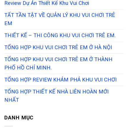
Review Dự Án Thiết Kế Khu Vui Chơi
TẤT TẦN TẬT VỀ QUẢN LÝ KHU VUI CHƠI TRẺ
EM
THIẾT KẾ – THI CÔNG KHU VUI CHƠI TRẺ EM.
TỔNG HỢP KHU VUI CHƠI TRẺ EM Ở HÀ NỘI
TỔNG HỢP KHU VUI CHƠI TRẺ EM Ở THÀNH
PHỐ HỒ CHÍ MINH.
TỔNG HỢP REVIEW KHÁM PHÁ KHU VUI CHƠI
TỔNG HỢP THIẾT KẾ NHÀ LIÊN HOÀN MỚI
NHẤT
DANH MỤC