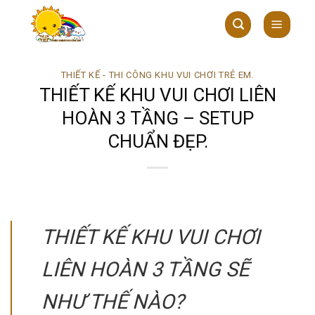
Skip
to
content
THIẾT KẾ - THI CÔNG KHU VUI CHƠI TRẺ EM.
THIẾT KẾ KHU VUI CHƠI LIÊN
HOÀN 3 TẦNG – SETUP
CHUẨN ĐẸP.
THIẾT KẾ KHU VUI CHƠI
LIÊN HOÀN 3 TẦNG SẼ
NHƯ THẾ NÀO?