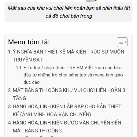
Mặt sau của khu vui chơi liên hoàn bạn sẽ nhìn thấu tất
cả đồ chơi bên trong
Menu tóm tắt
Ý NGHĨA BẢN THIẾT KẾ MÀ KIẾN TRÚC SƯ MUỐN
TRUYỀN ĐẠT.
+ Trí tuệ / nhận thức: TRẺ EM VIỆT luôn chú tâm
đầu tư những trò chơi sáng tạo và mang tính giáo
dục cao.
MẶT BẰNG THI CÔNG KHU VUI CHƠI LIÊN HOÀN 3
TẦNG.
HÀNG HÓA, LINH KIỆN LẮP RÁP CHO BẢN THIẾT
KẾ (ẢNH MINH HỌA VẬN CHUYỂN).
HÀNG HÓA, LINH KIỆN ĐƯỢC VẬN CHUYỂN ĐẾN
MẶT BẰNG THI CÔNG.