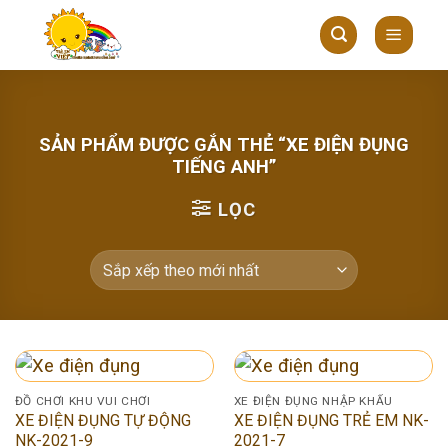
Skip
to
content
SẢN PHẨM ĐƯỢC GẮN THẺ “XE ĐIỆN ĐỤNG
TIẾNG ANH”
LỌC
ĐỒ CHƠI KHU VUI CHƠI
XE ĐIỆN ĐỤNG NHẬP KHẨU
XE ĐIỆN ĐỤNG TỰ ĐỘNG
XE ĐIỆN ĐỤNG TRẺ EM NK-
NK-2021-9
2021-7