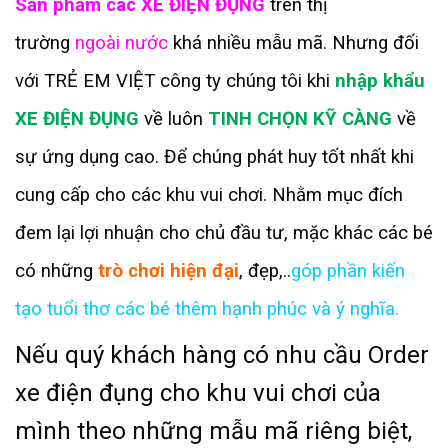
Sản phẩm các XE ĐIỆN ĐỤNG
trên thị
trường
ngoài nước
khá nhiều mẫu mã. Nhưng đối
với TRẺ EM VIỆT công ty chúng tôi khi
nhập khẩu
XE ĐIỆN ĐỤNG
về luôn
TINH CHỌN KỸ CÀNG
về
sự ứng dụng cao. Để chúng phát huy tốt nhất khi
cung cấp cho các khu vui chơi. Nhằm mục đích
đem lại lợi nhuận cho chủ đầu tư, mặc khác các bé
có những
trò chơi hiện đại
, đẹp,..
góp phần kiến
tạo
tuổi thơ các bé thêm hạnh phúc và ý nghĩa.
Nếu quý khách hàng có nhu cầu Order
xe điện đụng cho khu vui chơi của
mình theo những mẫu mã riêng biệt,