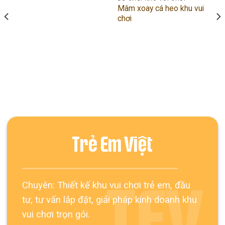
Mâm xoay cá heo khu vui
chơi
Trẻ Em Việt
Chuyên: Thiết kế khu vui chơi trẻ em, đầu
TEV
tư, tư vấn lắp đặt, giải pháp kinh doanh khu
vui chơi trọn gói.