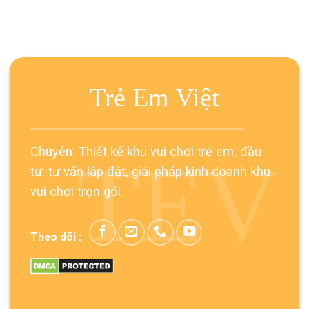
Trẻ Em Việt
Chuyên: Thiết kế khu vui chơi trẻ em, đầu
TEV
tư, tư vấn lắp đặt, giải pháp kinh doanh khu
vui chơi trọn gói.
Theo dõi :