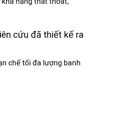
m khả năng thất thoát,
ên cứu đã thiết kế ra
ạn chế tối đa lượng banh