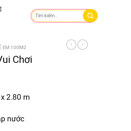
Ệ
Tìm
kiếm:
RẺ EM 100M2
Vui Chơi
 x 2.80 m
ập nước