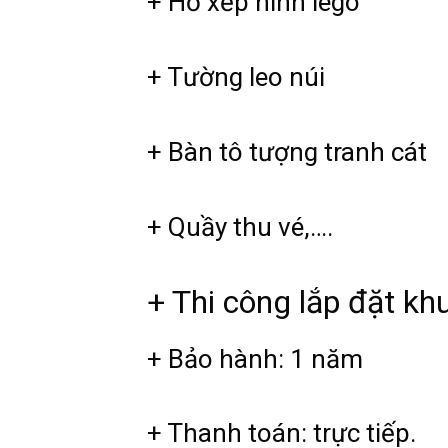
+ Hồ xếp hình lego
+ Tường leo núi
+ Bàn tô tượng tranh cát
+ Quầy thu vé,….
+ Thi công lắp đặt kh
+ Bảo hành: 1 năm
+ Thanh toán: trực tiếp.