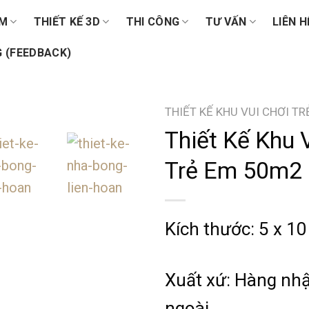
ẨM
THIẾT KẾ 3D
THI CÔNG
TƯ VẤN
LIÊN H
 (FEEDBACK)
THIẾT KẾ KHU VUI CHƠI T
Thiết Kế Khu 
Trẻ Em 50m2
Kích thước: 5 x 10
Xuất xứ: Hàng nh
ngoài.