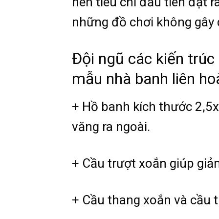
nên tiêu chí đầu tiên đặt 
những đồ chơi không gây d
Đội ngũ các kiến trúc
mẫu nhà banh liên hoà
+ Hồ banh kích thước 2,5x
văng ra ngoài.
+ Cầu trượt xoắn giúp giả
+ Cầu thang xoắn và cầu 