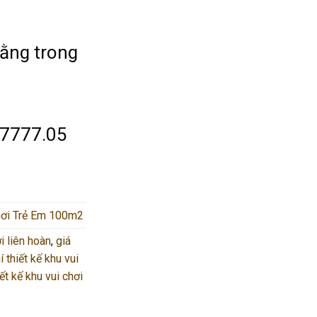
bằng trong
.7777.05
hơi Trẻ Em 100m2
i liên hoàn
,
giá
 thiết kế khu vui
ết kế khu vui chơi