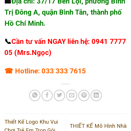
🏢
Địa chỉ: 37/17 Bến Lội, phường Bình
Trị Đông A, quận Bình Tân, thành phố
Hồ Chí Minh.
📞
Cần tư vấn NGAY liên hệ: 0941 7777
05 (Mrs.Ngọc)
☎ Hotline: 033 333 7615
Thiết Kế Logo Khu Vui
THIẾT KẾ Mô Hình Nhà
Chơi Trẻ Em Trọn Gói,