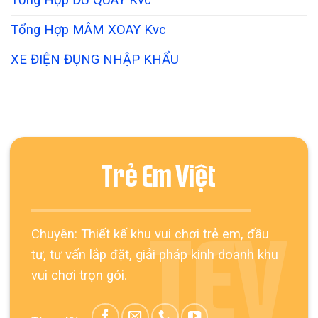
Tổng Hợp ĐU QUAY Kvc
Tổng Hợp MÂM XOAY Kvc
XE ĐIỆN ĐỤNG NHẬP KHẨU
Trẻ Em Việt
Chuyên: Thiết kế khu vui chơi trẻ em, đầu
TEV
tư, tư vấn lắp đặt, giải pháp kinh doanh khu
vui chơi trọn gói.