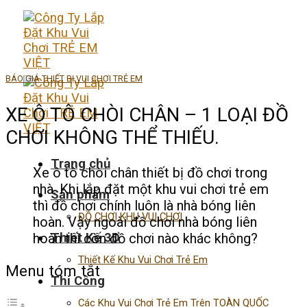
Skip
to
content
BÁO GIÁ THIẾT BỊ VUI CHƠI TRẺ EM
XE Ô TÔ CHÒI CHÂN – 1 LOẠI ĐỒ
CHƠI KHÔNG THỂ THIẾU.
Trang chủ
Xe ô tô chòi chân thiết bị đồ chơi trong
nhà. Khi lắp đặt một khu vui chơi trẻ em
Sản phẩm
thì đồ chơi chính luôn là nhà bóng liên
ĐỒ CHƠI KHU VUI CHƠI
hoàn. Vậy ngoài đồ chơi nhà bóng liên
Thiết Kế 3D
hoàn thì còn đồ chơi nào khác không?
Thiết Kế Khu Vui Chơi Trẻ Em
Menu tóm tắt
Thi Công
Các Khu Vui Chơi Trẻ Em Trên TOÀN QUỐC