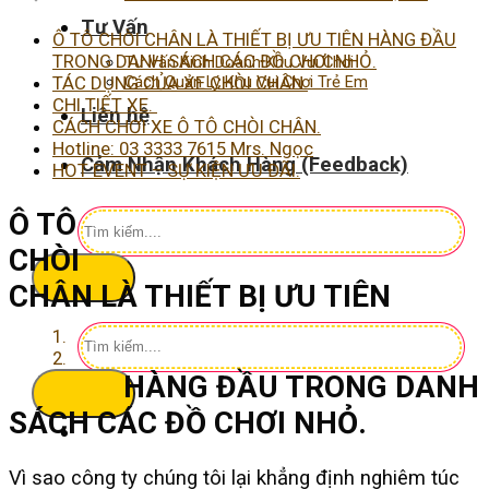
Tư Vấn
Ô TÔ CHÒI CHÂN LÀ THIẾT BỊ ƯU TIÊN HÀNG ĐẦU
TRONG DANH SÁCH CÁC ĐỒ CHƠI NHỎ.
Tư Vấn Kinh Doanh Khu Vui Chơi
Cách Quản Lý Khu Vui Chơi Trẻ Em
TÁC DỤNG CỦA XE CHÒI CHÂN.
CHI TIẾT XE.
Liên hệ
CÁCH CHƠI XE Ô TÔ CHÒI CHÂN.
Hotline: 03 3333 7615 Mrs. Ngọc
Cảm Nhận Khách Hàng (Feedback)
HOT EVENT – SỰ KIỆN ƯU ĐÃI.
Ô TÔ
Tìm
kiếm:
CHÒI
CHÂN LÀ THIẾT BỊ ƯU TIÊN
Tìm
kiếm:
HÀNG ĐẦU TRONG DANH
SÁCH CÁC ĐỒ CHƠI NHỎ.
Vì sao công ty chúng tôi lại khẳng định nghiêm túc