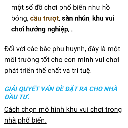
một số đồ chơi phổ biến như hồ
bóng,
cầu trượt
,
sàn nhún
,
khu vui
chơi hướng nghiệp
,…
Đối với các bậc phụ huynh, đây là một
môi trường tốt cho con mình vui chơi
phát triển thể chất và trí tuệ.
GIẢI QUYẾT VẤN ĐỀ ĐẶT RA CHO NHÀ
ĐẦU TƯ.
Cách chọn mô hình khu vui chơi trong
nhà phổ biến.