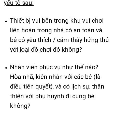
yếu tố sau:
Thiết bị vui bên trong khu vui chơi
liên hoàn trong nhà có an toàn và
bé có yêu thích / cảm thấy hứng thú
với loại đồ chơi đó không?
Nhân viên phục vụ như thế nào?
Hòa nhã, kiên nhẫn với các bé (là
điều tiên quyết), và có lịch sự, thân
thiện với phụ huynh đi cùng bé
không?