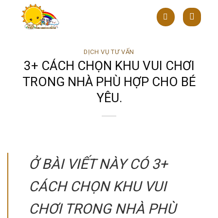
Skip
to
content
DỊCH VỤ TƯ VẤN
3+ CÁCH CHỌN KHU VUI CHƠI
TRONG NHÀ PHÙ HỢP CHO BÉ
YÊU.
Ở BÀI VIẾT NÀY CÓ 3+
CÁCH CHỌN KHU VUI
CHƠI TRONG NHÀ PHÙ