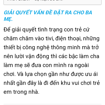
GIẢI QUYẾT VẤN ĐỀ ĐẶT RA CHO BA
MẸ.
Để giải quyết tình trạng con trẻ cứ
chăm chăm vào tivi, điện thoại, những
thiết bị công nghệ thông minh mà trở
nên lười vận động thì các bậc làm cha
làm mẹ sẽ đưa con mình ra ngoài
chơi. Và lựa chọn gần như được ưu ái
nhất gần đây là đi đến khu vui chơi trẻ
em trong nhà.