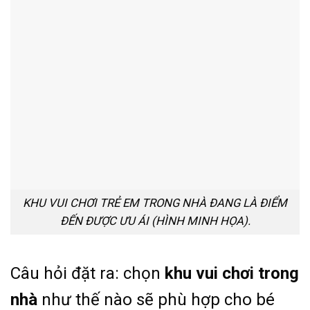
KHU VUI CHƠI TRẺ EM TRONG NHÀ ĐANG LÀ ĐIỂM
ĐẾN ĐƯỢC ƯU ÁI (HÌNH MINH HỌA).
Câu hỏi đặt ra: chọn
khu vui chơi trong
nhà
như thế nào sẽ phù hợp cho bé