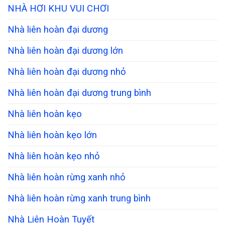
NHÀ HƠI KHU VUI CHƠI
Nhà liên hoàn đại dương
Nhà liên hoàn đại dương lớn
Nhà liên hoàn đại dương nhỏ
Nhà liên hoàn đại dương trung bình
Nhà liên hoàn kẹo
Nhà liên hoàn kẹo lớn
Nhà liên hoàn kẹo nhỏ
Nhà liên hoàn rừng xanh nhỏ
Nhà liên hoàn rừng xanh trung bình
Nhà Liên Hoàn Tuyết