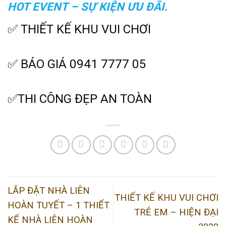
HOT EVENT – SỰ KIỆN ƯU ĐÃI.
✅ THIẾT KẾ KHU VUI CHƠI
✅ BÁO GIÁ 0941 7777 05
✅THI CÔNG ĐẸP AN TOÀN
LẮP ĐẶT NHÀ LIÊN
THIẾT KẾ KHU VUI CHƠI
HOÀN TUYẾT – 1 THIẾT
TRẺ EM – HIỆN ĐẠI
KẾ NHÀ LIÊN HOÀN