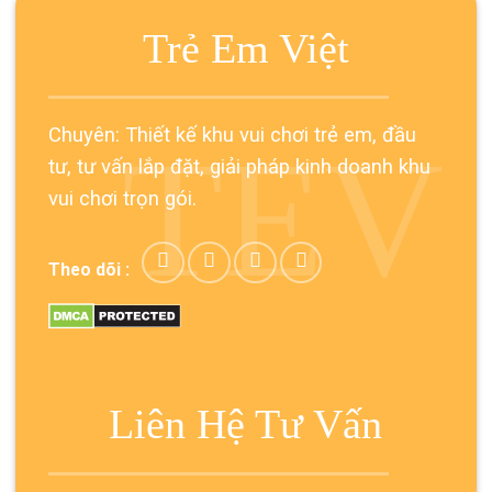
Trẻ Em Việt
Chuyên: Thiết kế khu vui chơi trẻ em, đầu
TEV
tư, tư vấn lắp đặt, giải pháp kinh doanh khu
vui chơi trọn gói.
Theo dõi :
Liên Hệ Tư Vấn