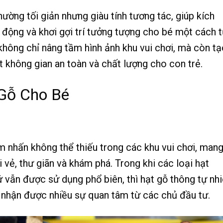
hường tối giản nhưng giàu tính tương tác, giúp kích
ận động và khơi gợi trí tưởng tượng cho bé một cách 
không chỉ nâng tầm hình ảnh khu vui chơi, mà còn t
 không gian an toàn và chất lượng cho con trẻ.
 Gỗ Cho Bé
m nhấn không thể thiếu trong các khu vui chơi, man
 vẻ, thư giãn và khám phá. Trong khi các loại hạt
 vẫn được sử dụng phổ biên, thì hạt gỗ thông tự nh
 nhận được nhiều sự quan tâm từ các chủ đầu tư.