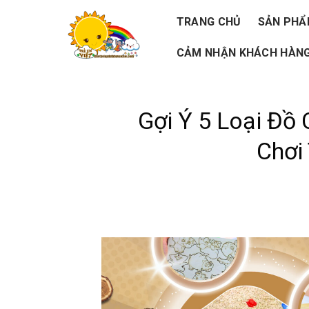
Skip
TRANG CHỦ
SẢN PH
to
CẢM NHẬN KHÁCH HÀNG
content
Gợi Ý 5 Loại Đồ
Chơi