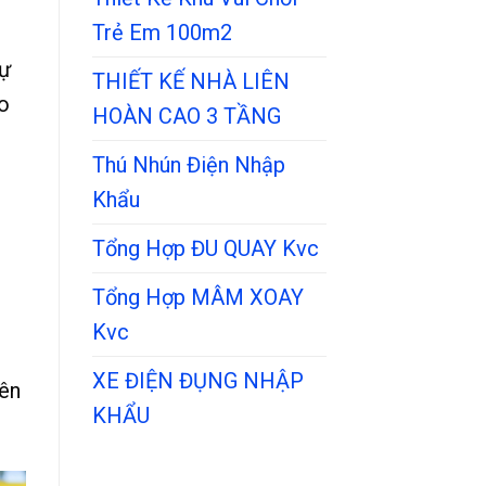
Trẻ Em 100m2
tự
THIẾT KẾ NHÀ LIÊN
ạo
HOÀN CAO 3 TẦNG
Thú Nhún Điện Nhập
Khẩu
Tổng Hợp ĐU QUAY Kvc
Tổng Hợp MÂM XOAY
g
Kvc
XE ĐIỆN ĐỤNG NHẬP
iên
KHẨU