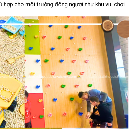
hù hợp cho môi trường đông người như khu vui chơi.