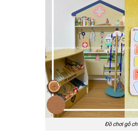
Đồ chơi gỗ ch