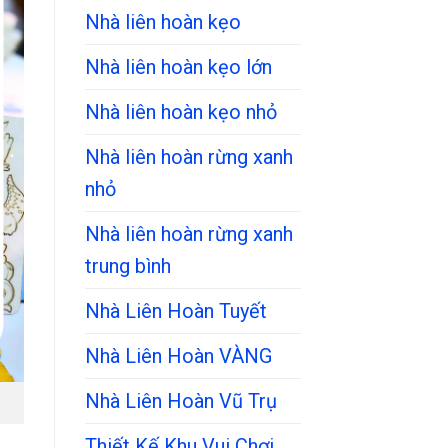
Nhà liên hoàn kẹo
Nhà liên hoàn kẹo lớn
Nhà liên hoàn kẹo nhỏ
Nhà liên hoàn rừng xanh
nhỏ
Nhà liên hoàn rừng xanh
trung bình
Nhà Liên Hoàn Tuyết
Nhà Liên Hoàn VÀNG
Nhà Liên Hoàn Vũ Trụ
Thiết Kế Khu Vui Chơi