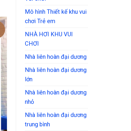
Mô hình Thiết kế khu vui
chơi Trẻ em
NHÀ HƠI KHU VUI
CHƠI
Nhà liên hoàn đại dương
Nhà liên hoàn đại dương
lớn
Nhà liên hoàn đại dương
nhỏ
Nhà liên hoàn đại dương
trung bình