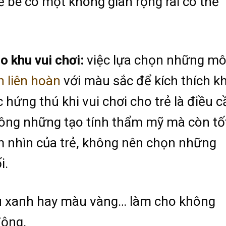
để bé có một không gian rộng rãi có thể
ho khu vui chơi:
việc lựa chọn những m
 liên hoàn
với màu sắc để kích thích k
hứng thú khi vui chơi cho trẻ là điều c
ông những tạo tính thẩm mỹ mà còn tố
m nhìn của trẻ, không nên chọn những
i.
 xanh hay màu vàng… làm cho không
động.