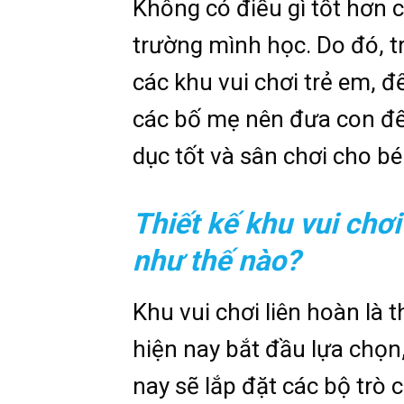
Không có điều gì tốt hơn c
trường mình học. Do đó, tr
các khu vui chơi trẻ em, đ
các bố mẹ nên đưa con đ
dục tốt và sân chơi cho bé
Thiết kế khu vui chơ
như thế nào?
Khu vui chơi liên hoàn là
hiện nay bắt đầu lựa chọ
nay sẽ lắp đặt các bộ trò c