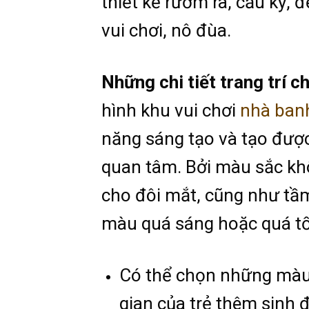
thiết kế rườm rà, cầu kỳ, 
vui chơi, nô đùa.
Những chi tiết trang trí c
hình khu vui chơi
nhà banh
năng sáng tạo và tạo được 
quan tâm. Bởi màu sắc kh
cho đôi mắt, cũng như tầ
màu quá sáng hoặc quá tố
Có thể chọn những màu
gian của trẻ thêm sinh 