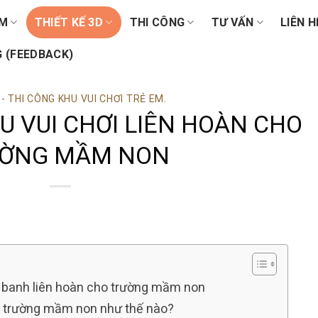
ẨM
THIẾT KẾ 3D
THI CÔNG
TƯ VẤN
LIÊN H
 (FEEDBACK)
 - THI CÔNG KHU VUI CHƠI TRẺ EM.
U VUI CHƠI LIÊN HOÀN CHO
ỜNG MẦM NON
à banh liên hoàn cho trường mầm non
ho trường mầm non như thế nào?