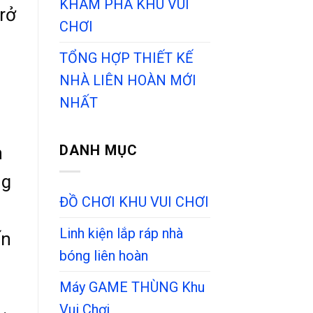
KHÁM PHÁ KHU VUI
rở
CHƠI
TỔNG HỢP THIẾT KẾ
NHÀ LIÊN HOÀN MỚI
NHẤT
DANH MỤC
n
ng
ĐỒ CHƠI KHU VUI CHƠI
g
Linh kiện lắp ráp nhà
ến
bóng liên hoàn
Máy GAME THÙNG Khu
Vui Chơi