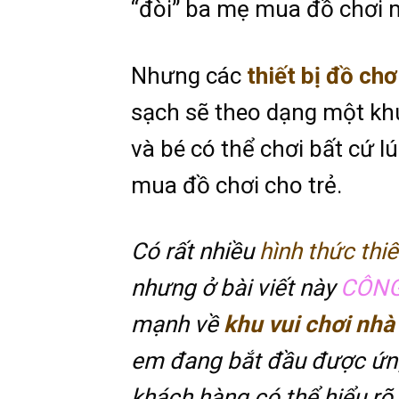
“đòi” ba mẹ mua đồ chơi 
Nhưng các
thiết bị đồ ch
sạch sẽ theo dạng một khu
và bé có thể chơi bất cứ l
mua đồ chơi cho trẻ.
Có rất nhiều
hình thức thi
nhưng ở bài viết này
CÔNG
mạnh về
khu vui chơi nhà
em đang bắt đầu được ứn
khách hàng có thể hiểu rõ 