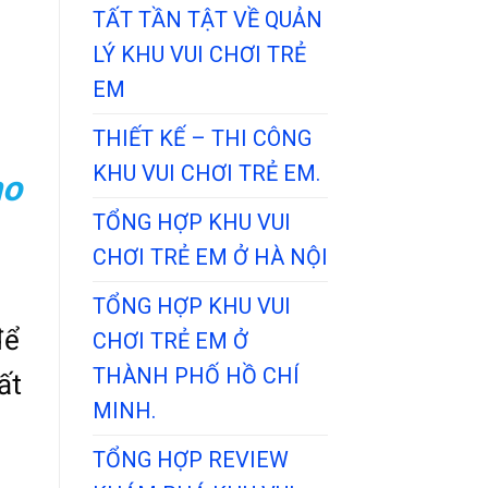
TẤT TẦN TẬT VỀ QUẢN
LÝ KHU VUI CHƠI TRẺ
EM
THIẾT KẾ – THI CÔNG
KHU VUI CHƠI TRẺ EM.
ho
TỔNG HỢP KHU VUI
CHƠI TRẺ EM Ở HÀ NỘI
TỔNG HỢP KHU VUI
ể
CHƠI TRẺ EM Ở
THÀNH PHỐ HỒ CHÍ
́t
MINH.
TỔNG HỢP REVIEW