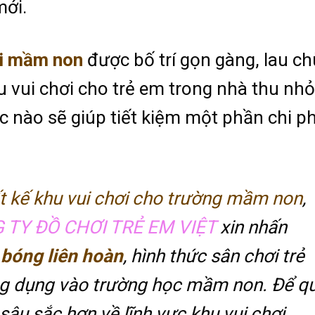
mới.
ơi mầm non
được bố trí gọn gàng, lau ch
 vui chơi cho trẻ em trong nhà thu nhỏ
úc nào sẽ giúp tiết kiệm một phần chi ph
ết kế khu vui chơi cho trường mầm non
,
 TY ĐỒ CHƠI TRẺ EM VIỆT
xin nhấn
 bóng liên hoàn
, hình thức sân chơi trẻ
g dụng vào trường học mầm non. Để q
sâu sắc hơn về lĩnh vực khu vui chơi