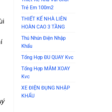
Trẻ Em 100m2
THIẾT KẾ NHÀ LIÊN
ùi
HOÀN CAO 3 TẦNG
Thú Nhún Điện Nhập
í
Khẩu
Tổng Hợp ĐU QUAY Kvc
Tổng Hợp MÂM XOAY
Kvc
XE ĐIỆN ĐỤNG NHẬP
KHẨU
uý