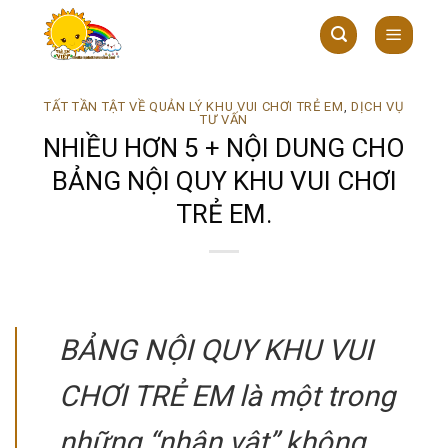
Skip
to
content
TẤT TẦN TẬT VỀ QUẢN LÝ KHU VUI CHƠI TRẺ EM
,
DỊCH VỤ
TƯ VẤN
NHIỀU HƠN 5 + NỘI DUNG CHO
BẢNG NỘI QUY KHU VUI CHƠI
TRẺ EM.
BẢNG NỘI QUY KHU VUI
CHƠI TRẺ EM là một trong
những “nhân vật” không