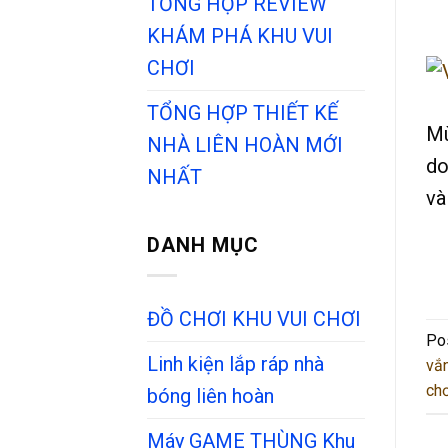
TỔNG HỢP REVIEW
KHÁM PHÁ KHU VUI
CHƠI
TỔNG HỢP THIẾT KẾ
Mù
NHÀ LIÊN HOÀN MỚI
do
NHẤT
và
DANH MỤC
ĐỒ CHƠI KHU VUI CHƠI
Po
Linh kiện lắp ráp nhà
vắ
chơ
bóng liên hoàn
Máy GAME THÙNG Khu