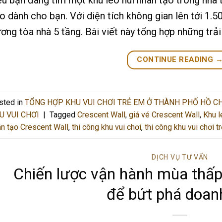
o dành cho bạn. Với diện tích không gian lên tới 1.
ơng tòa nhà 5 tầng. Bài viết này tổng hợp những trả
CONTINUE READING
sted in
TỔNG HỢP KHU VUI CHƠI TRẺ EM Ở THÀNH PHỐ HỒ CH
U VUI CHƠI
|
Tagged
Crescent Wall
,
giá vé Crescent Wall
,
Khu l
n tạo Crescent Wall
,
thi công khu vui chơi
,
thi công khu vui chơi t
DỊCH VỤ TƯ VẤN
Chiến lược vận hành mùa thấp
để bứt phá doan