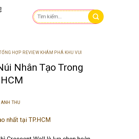
Ệ
Tìm
kiếm:
TỔNG HỢP REVIEW KHÁM PHÁ KHU VUI
Núi Nhân Tạo Trong
P.HCM
Y
ANH THU
hì Crescent Wall là lựa chọn hoàn