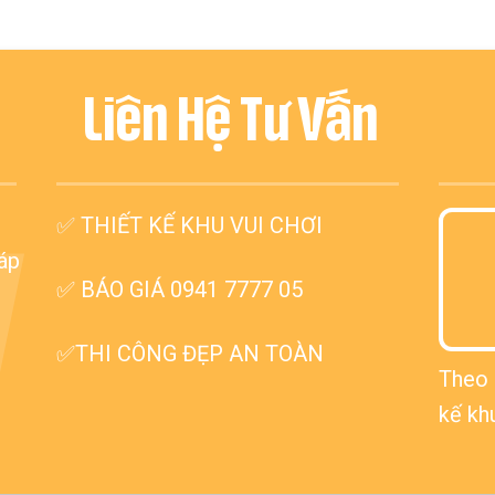
Liên Hệ Tư Vấn
✅
THIẾT KẾ KHU VUI CHƠI
V
háp
✅ BÁO GIÁ 0941 7777 05
✅THI CÔNG ĐẸP AN TOÀN
Theo 
kế kh