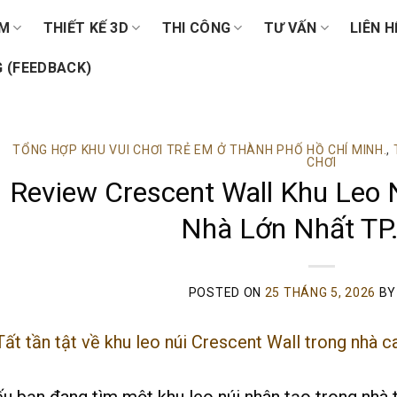
ẨM
THIẾT KẾ 3D
THI CÔNG
TƯ VẤN
LIÊN H
 (FEEDBACK)
TỔNG HỢP KHU VUI CHƠI TRẺ EM Ở THÀNH PHỐ HỒ CHÍ MINH.
,
CHƠI
Review Crescent Wall Khu Leo 
Nhà Lớn Nhất T
POSTED ON
25 THÁNG 5, 2026
B
u bạn đang tìm một khu leo núi nhân tạo trong nhà t