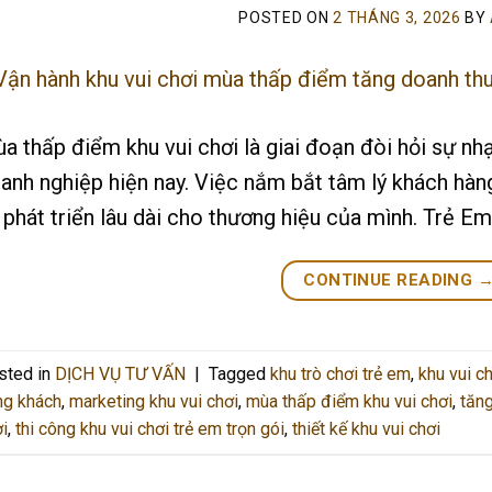
POSTED ON
2 THÁNG 3, 2026
BY
a thấp điểm khu vui chơi là giai đoạn đòi hỏi sự nh
anh nghiệp hiện nay. Việc nắm bắt tâm lý khách hàng
 phát triển lâu dài cho thương hiệu của mình. Trẻ E
CONTINUE READING
sted in
DỊCH VỤ TƯ VẤN
|
Tagged
khu trò chơi trẻ em
,
khu vui c
ng khách
,
marketing khu vui chơi
,
mùa thấp điểm khu vui chơi
,
tăng
i
,
thi công khu vui chơi trẻ em trọn gói
,
thiết kế khu vui chơi