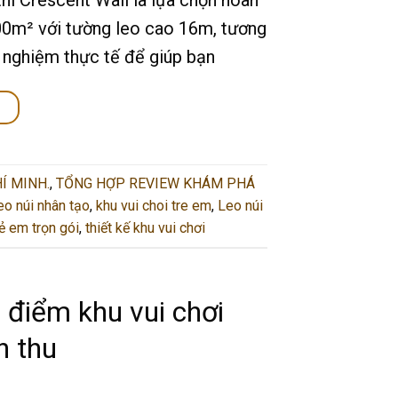
500m² với tường leo cao 16m, tương
i nghiệm thực tế để giúp bạn
→
Í MINH.
,
TỔNG HỢP REVIEW KHÁM PHÁ
eo núi nhân tạo
,
khu vui choi tre em
,
Leo núi
rẻ em trọn gói
,
thiết kế khu vui chơi
 điểm khu vui chơi
h thu