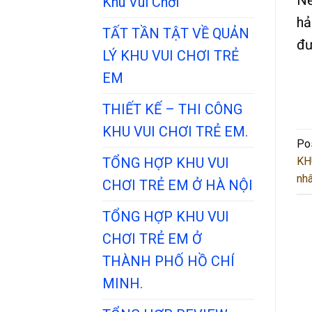
Khu Vui Chơi
hả
TẤT TẦN TẬT VỀ QUẢN
đư
LÝ KHU VUI CHƠI TRẺ
EM
THIẾT KẾ – THI CÔNG
KHU VUI CHƠI TRẺ EM.
Po
KH
TỔNG HỢP KHU VUI
nhâ
CHƠI TRẺ EM Ở HÀ NỘI
TỔNG HỢP KHU VUI
CHƠI TRẺ EM Ở
THÀNH PHỐ HỒ CHÍ
MINH.