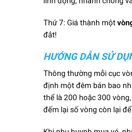
linh động, nhanh chóng và
Thứ 7: Giá thành một
vòng
đắt!
HƯỚNG DẪN SỬ DỤ
Thông thường mỗi cục vòn
định một đêm bán bao nhiê
thể là 200 hoặc 300 vòng
đếm lại số vòng còn lại 
Khi phụ huynh mua vé, nh