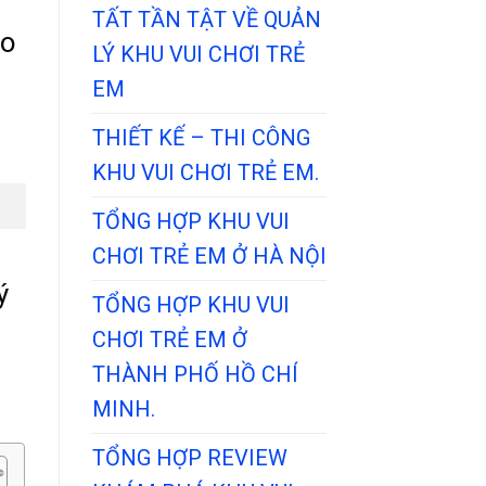
TẤT TẦN TẬT VỀ QUẢN
ào
LÝ KHU VUI CHƠI TRẺ
EM
THIẾT KẾ – THI CÔNG
KHU VUI CHƠI TRẺ EM.
TỔNG HỢP KHU VUI
CHƠI TRẺ EM Ở HÀ NỘI
ý
TỔNG HỢP KHU VUI
CHƠI TRẺ EM Ở
THÀNH PHỐ HỒ CHÍ
MINH.
TỔNG HỢP REVIEW