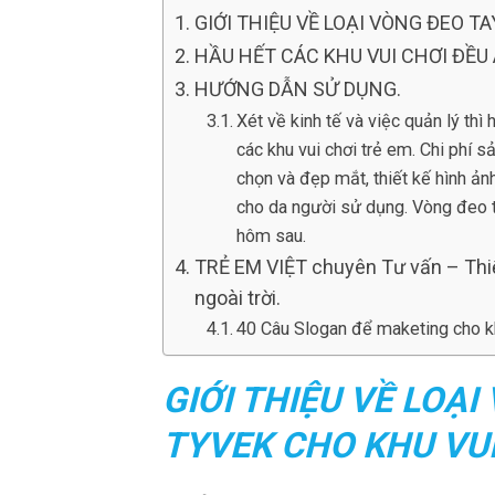
GIỚI THIỆU VỀ LOẠI VÒNG ĐEO T
HẦU HẾT CÁC KHU VUI CHƠI ĐỀU
HƯỚNG DẪN SỬ DỤNG.
Xét về kinh tế và việc quản lý thì
các khu vui chơi trẻ em. Chi phí 
chọn và đẹp mắt, thiết kế hình ảnh
cho da người sử dụng. Vòng đeo 
hôm sau.
TRẺ EM VIỆT chuyên Tư vấn – Thiết
ngoài trời.
40 Câu Slogan để maketing cho k
GIỚI THIỆU VỀ LOẠ
TYVEK CHO KHU VUI