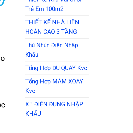
Ử
Trẻ Em 100m2
THIẾT KẾ NHÀ LIÊN
HOÀN CAO 3 TẦNG
Thú Nhún Điện Nhập
Khẩu
ào
Tổng Hợp ĐU QUAY Kvc
t
Tổng Hợp MÂM XOAY
Kvc
ợc
XE ĐIỆN ĐỤNG NHẬP
KHẨU