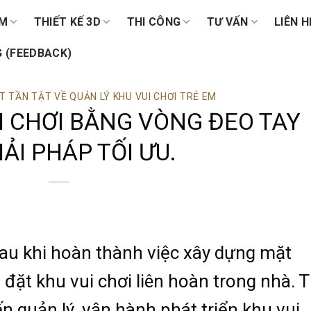
ẨM
THIẾT KẾ 3D
THI CÔNG
TƯ VẤN
LIÊN H
 (FEEDBACK)
T TẦN TẬT VỀ QUẢN LÝ KHU VUI CHƠI TRẺ EM
I CHƠI BẰNG VÒNG ĐEO TAY
IẢI PHÁP TỐI ƯU.
au khi hoàn thành việc xây dựng mặt
p đặt khu vui chơi liên hoàn trong nhà. T
n quản lý, vận hành phát triển khu vui