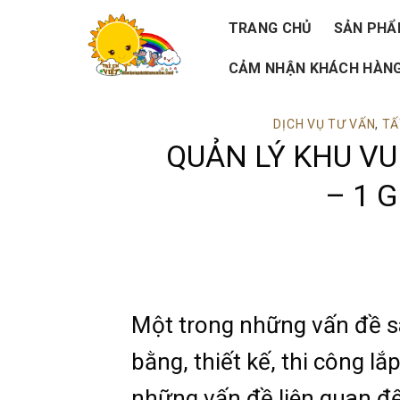
Skip
TRANG CHỦ
SẢN PH
to
CẢM NHẬN KHÁCH HÀNG
content
DỊCH VỤ TƯ VẤN
,
TẤ
QUẢN LÝ KHU VU
– 1 G
Một trong những vấn đề s
bằng, thiết kế, thi công lắ
những vấn đề liên quan đế