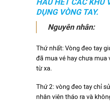
HẦU HẾT CÁC KHU V
DỤNG VÒNG TAY.
Nguyên nhân:
Thứ nhất: Vòng đeo tay g
đã mua vé hay chưa mua v
từ xa.
Thứ 2: vòng đeo tay chỉ s
nhân viên tháo ra và không