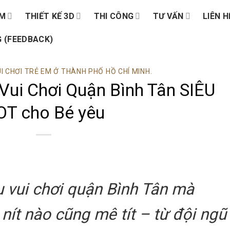
ẨM
THIẾT KẾ 3D
THI CÔNG
TƯ VẤN
LIÊN H
 (FEEDBACK)
I CHƠI TRẺ EM Ở THÀNH PHỐ HỒ CHÍ MINH.
Vui Chơi Quận Bình Tân SIÊU
OT cho Bé yêu
 vui chơi quận Bình Tân mà
nít nào cũng mê tít – từ đội ngũ