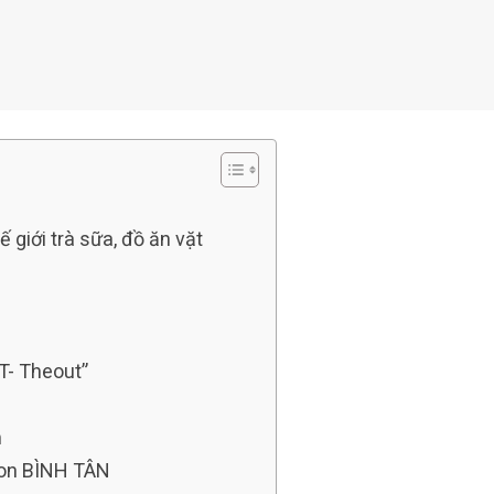
giới trà sữa, đồ ăn vặt
T- Theout”
m
Con BÌNH TÂN