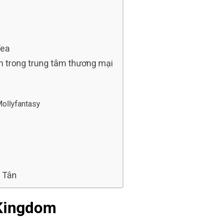
Tea
ân trong trung tâm thương mại
Mollyfantasy
h Tân
 Kingdom