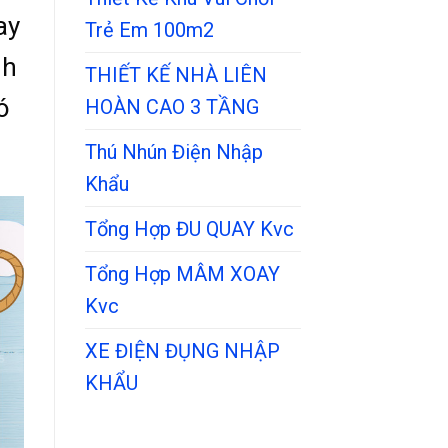
ay
Trẻ Em 100m2
nh
THIẾT KẾ NHÀ LIÊN
ó
HOÀN CAO 3 TẦNG
Thú Nhún Điện Nhập
Khẩu
Tổng Hợp ĐU QUAY Kvc
Tổng Hợp MÂM XOAY
Kvc
XE ĐIỆN ĐỤNG NHẬP
KHẨU