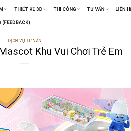
ẨM
THIẾT KẾ 3D
THI CÔNG
TƯ VẤN
LIÊN H
 (FEEDBACK)
DỊCH VỤ TƯ VẤN
 Mascot Khu Vui Chơi Trẻ Em