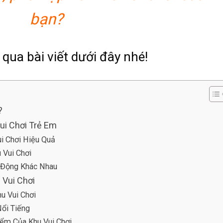
bạn?
qua bài viết dưới đây nhé!
ì?
ui Chơi Trẻ Em
i Chơi Hiệu Quả
 Vui Chơi
 Động Khác Nhau
 Vui Chơi
u Vui Chơi
ổi Tiếng
iểm Của Khu Vui Chơi