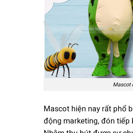
Mascot ế
Mascot hiện nay rất phổ b
động marketing, đón tiếp 
Nhằm thu hút được sự ch