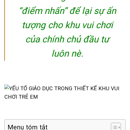
“điểm nhấn” để lại sự ấn
tượng cho khu vui chơi
của chính chủ đầu tư
luôn nè.
Menu tóm tắt