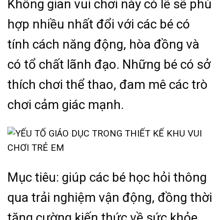
Không gian vui chơi này có lẽ sẽ phù
hợp nhiều nhất đổi với các bé có
tính cách năng động, hòa đồng và
có tổ chất lãnh đạo. Những bé có sở
thích chơi thể thao, đam mê các trò
chơi cảm giác mạnh.
Mục tiêu: giúp các bé học hỏi thông
qua trải nghiệm vận động, đồng thời
tăng cường kiến thức về sức khỏe