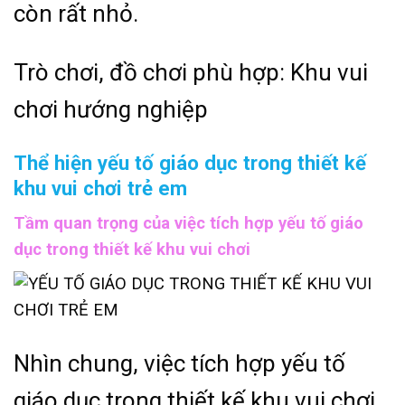
còn rất nhỏ.
Trò chơi, đồ chơi phù hợp: Khu vui
chơi hướng nghiệp
Thể hiện yếu tố giáo dục trong thiết kế
khu vui chơi trẻ em
Tầm quan trọng của việc tích hợp yếu tố giáo
dục trong thiết kế khu vui chơi
Nhìn chung, việc tích hợp yếu tố
giáo dục trong thiết kế khu vui chơi