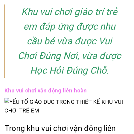
Khu vui chơi giáo trí trẻ
em đáp ứng được nhu
cầu bé vừa được Vui
Chơi Đúng Nơi, vừa được
Học Hỏi Đúng Chỗ.
Khu vui chơi vận động liên hoàn
Trong khu vui chơi vận động liên