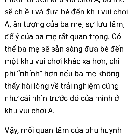
sẽ chiều và đưa bé đến khu vui chơi
A, ấn tượng của ba mẹ, sự lưu tâm,
để ý của ba mẹ rất quan trọng. Có
thể ba mẹ sẽ sẵn sàng đưa bé đến
một khu vui chơi khác xa hơn, chi
phí “nhỉnh” hơn nếu ba mẹ không
thấy hài lòng về trải nghiệm cũng
như cái nhìn trước đó của mình ở
khu vui chơi A.
Vậy, mối quan tâm của phụ huynh