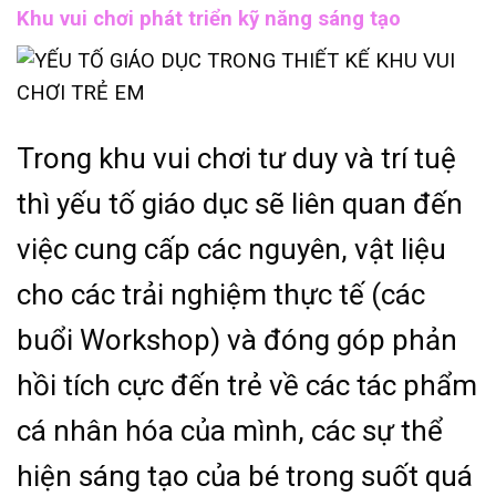
Khu vui chơi phát triển kỹ năng sáng tạo
Trong khu vui chơi tư duy và trí tuệ
thì yếu tố giáo dục sẽ liên quan đến
việc cung cấp các nguyên, vật liệu
cho các trải nghiệm thực tế (các
buổi Workshop) và đóng góp phản
hồi tích cực đến trẻ về các tác phẩm
cá nhân hóa của mình, các sự thể
hiện sáng tạo của bé trong suốt quá