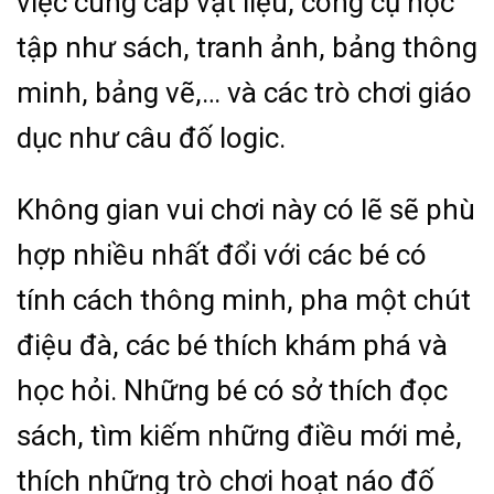
việc
cung cấp vật liệu, công cụ học
tập như sách, tranh ảnh, bảng thông
minh, bảng vẽ,… và các trò chơi giáo
dục như câu đố logic.
Không gian vui chơi này có lẽ sẽ phù
hợp nhiều nhất đổi với các bé có
tính cách thông minh, pha một chút
điệu đà, các bé thích khám phá và
học hỏi. Những bé có sở thích đọc
sách, tìm kiếm những điều mới mẻ,
thích những trò chơi hoạt náo đố