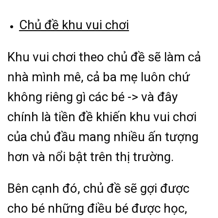
Chủ đề khu vui chơi
Khu vui chơi theo chủ đề sẽ làm cả
nhà mình mê, cả ba mẹ luôn chứ
không riêng gì các bé -> và đây
chính là tiền đề khiến khu vui chơi
của chủ đầu mang nhiều ấn tượng
hơn và nổi bật trên thị trường.
Bên cạnh đó, chủ đề sẽ gợi được
cho bé những điều bé được học,