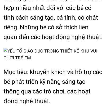
hợp nhiều nhất đổi với các bé có
tính cách sáng tạo, cá tính, có chất
riêng. Những bé có sở thích liên
quan đến các hoạt động nghệ thuật.
Mục tiêu:
khuyến khích và hỗ trợ các
bé phát triển kỹ năng sáng tạo
thông qua các trò chơi, các hoạt
động nghệ thuật.