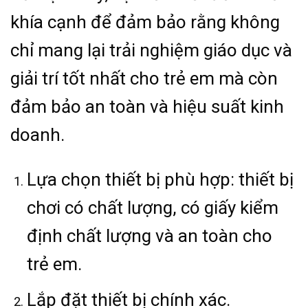
khía cạnh để đảm bảo rằng không
chỉ mang lại trải nghiệm giáo dục và
giải trí tốt nhất cho trẻ em mà còn
đảm bảo an toàn và hiệu suất kinh
doanh.
Lựa chọn thiết bị phù hợp: thiết bị
chơi có chất lượng, có giấy kiểm
định chất lượng và an toàn cho
trẻ em.
Lắp đặt thiết bị chính xác.