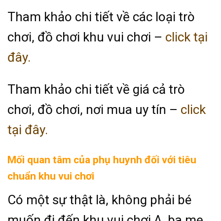
Tham khảo chi tiết về các loại trò
chơi, đồ chơi khu vui chơi –
click tại
đây.
Tham khảo chi tiết về giá cả trò
chơi, đồ chơi, nơi mua uy tín –
click
tại đây.
Mối quan tâm của phụ huynh đối với tiêu
chuẩn khu vui chơi
Có một sự thật là, không phải bé
muốn đi đến khu vui chơi A, ba mẹ